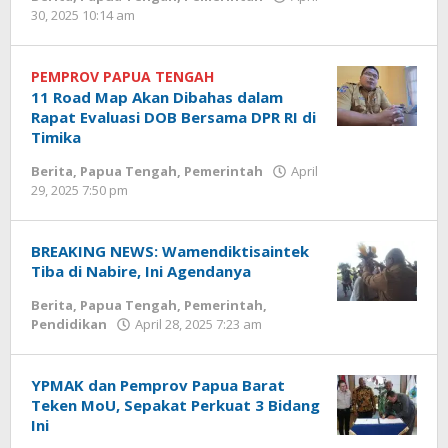
oleh
30, 2025 10:14 am
Redaksi
Tomei
PEMPROV PAPUA TENGAH
11 Road Map Akan Dibahas dalam
Rapat Evaluasi DOB Bersama DPR RI di
Timika
Berita
,
Papua Tengah
,
Pemerintah
April
oleh
29, 2025 7:50 pm
Redaksi
Tomei
BREAKING NEWS: Wamendiktisaintek
Tiba di Nabire, Ini Agendanya
Berita
,
Papua Tengah
,
Pemerintah
,
oleh
Pendidikan
April 28, 2025 7:23 am
Redaksi
Tomei
YPMAK dan Pemprov Papua Barat
Teken MoU, Sepakat Perkuat 3 Bidang
Ini