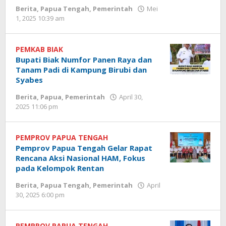
Berita
,
Papua Tengah
,
Pemerintah
Mei
oleh
1, 2025 10:39 am
Redaksi
Tomei
PEMKAB BIAK
Bupati Biak Numfor Panen Raya dan
Tanam Padi di Kampung Birubi dan
Syabes
Berita
,
Papua
,
Pemerintah
April 30,
oleh
2025 11:06 pm
Redaksi
Tomei
PEMPROV PAPUA TENGAH
Pemprov Papua Tengah Gelar Rapat
Rencana Aksi Nasional HAM, Fokus
pada Kelompok Rentan
Berita
,
Papua Tengah
,
Pemerintah
April
oleh
30, 2025 6:00 pm
Redaksi
Tomei
PEMPROV PAPUA TENGAH