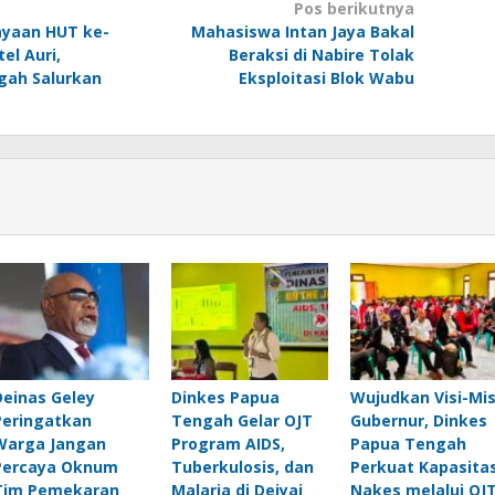
Pos berikutnya
ayaan HUT ke-
Mahasiswa Intan Jaya Bakal
el Auri,
Beraksi di Nabire Tolak
gah Salurkan
Eksploitasi Blok Wabu
Deinas Geley
Dinkes Papua
Wujudkan Visi-Mis
Peringatkan
Tengah Gelar OJT
Gubernur, Dinkes
Warga Jangan
Program AIDS,
Papua Tengah
Percaya Oknum
Tuberkulosis, dan
Perkuat Kapasita
Tim Pemekaran
Malaria di Deiyai
Nakes melalui OJ