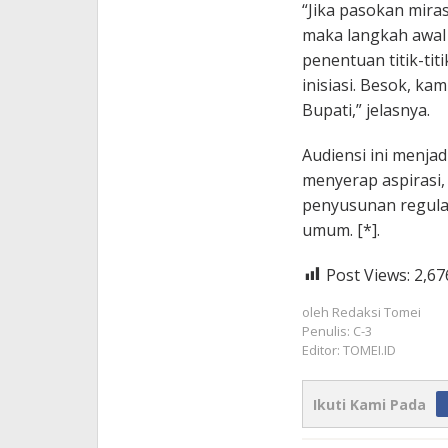
“Jika pasokan miras
maka langkah awal k
penentuan titik-ti
inisiasi. Besok, ka
Bupati,” jelasnya.
Audiensi ini menja
menyerap aspirasi,
penyusunan regula
umum. [*].
Post Views:
2,67
oleh
Redaksi Tomei
Penulis: C-3
Editor: TOMEI.ID
Ikuti Kami Pada