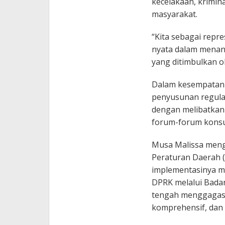
kecelakaan, krimina
masyarakat.
“Kita sebagai repr
nyata dalam menan
yang ditimbulkan o
Dalam kesempatan 
penyusunan regulas
dengan melibatkan 
forum-forum konsult
Musa Malissa meng
Peraturan Daerah (
implementasinya mas
DPRK melalui Bada
tengah menggagas 
komprehensif, dan 