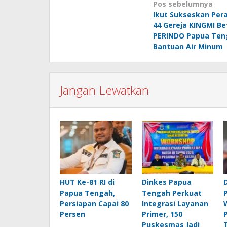
Navigasi
Pos sebelumnya
Ikut Sukseskan Per
pos
44 Gereja KINGMI Bet
PERINDO Papua Ten
Bantuan Air Minum
Jangan Lewatkan
HUT Ke-81 RI di
Dinkes Papua
Papua Tengah,
Tengah Perkuat
Persiapan Capai 80
Integrasi Layanan
Persen
Primer, 150
Puskesmas Jadi