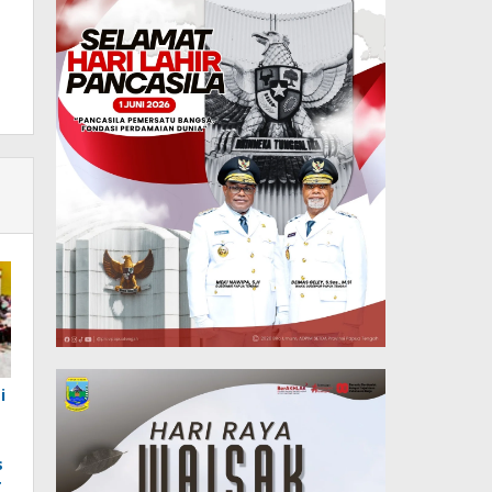
i
s
T