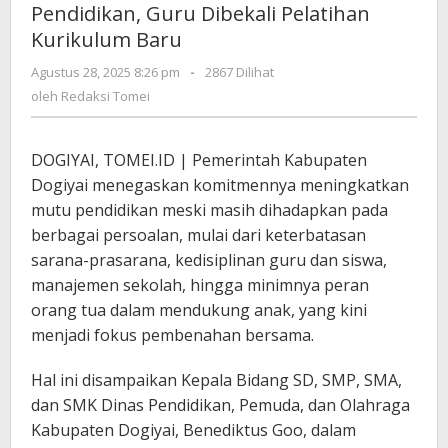
Pendidikan, Guru Dibekali Pelatihan
Guru
Kurikulum Baru
Dibekali
Pelatihan
oleh
Agustus 28, 2025 8:26 pm
-
2867 Dilihat
Kurikulum
Redaksi
oleh
Redaksi Tomei
Baru
Tomei
DOGIYAI, TOMEI.ID | Pemerintah Kabupaten
Dogiyai menegaskan komitmennya meningkatkan
mutu pendidikan meski masih dihadapkan pada
berbagai persoalan, mulai dari keterbatasan
sarana-prasarana, kedisiplinan guru dan siswa,
manajemen sekolah, hingga minimnya peran
orang tua dalam mendukung anak, yang kini
menjadi fokus pembenahan bersama.
Hal ini disampaikan Kepala Bidang SD, SMP, SMA,
dan SMK Dinas Pendidikan, Pemuda, dan Olahraga
Kabupaten Dogiyai, Benediktus Goo, dalam