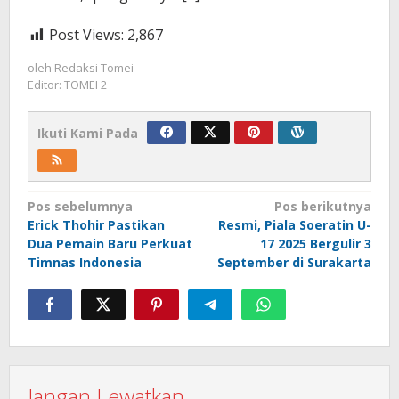
Post Views:
2,867
oleh
Redaksi Tomei
Editor: TOMEI 2
Ikuti Kami Pada
Navigasi
Pos sebelumnya
Pos berikutnya
Erick Thohir Pastikan
Resmi, Piala Soeratin U-
pos
Dua Pemain Baru Perkuat
17 2025 Bergulir 3
Timnas Indonesia
September di Surakarta
Jangan Lewatkan