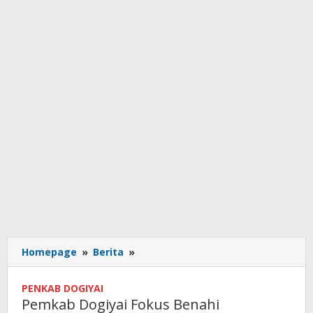
Pemkab
Homepage
»
Berita
»
Dogiyai
Fokus
PENKAB DOGIYAI
Benahi
Pemkab Dogiyai Fokus Benahi
Pendidikan,