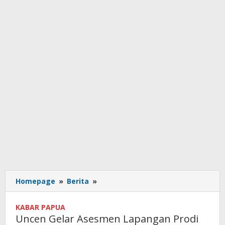
Uncen
Homepage
»
Berita
»
Gelar
Asesmen
KABAR PAPUA
Lapangan
Uncen Gelar Asesmen Lapangan Prodi
Prodi