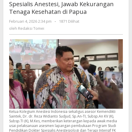
Spesialis Anestesi, Jawab Kekurangan
Spesialis
Tenaga Kesehatan di Papua
Anestesi,
Jawab
oleh
Februari 4, 2026 2:34 pm
-
1871 Dilihat
Kekurangan
Redaksi
oleh
Redaksi Tomei
Tenaga
Tomei
Kesehatan
di
Papua
Ketua Kolegium Anestesi Indonesia sekaligus asesor Kemendikti
Saintek, Dr. dr. Reza Widianto Sudjud, Sp.An-TI, Subsp.An KV (K),
Subsp.TI (K), M.Kes, memberikan keterangan kepada awak media
usai pelaksanaan asesmen lapangan pembukaan Program Studi
Pendidikan Dokter Spesialis Anestesiologi dan Terapi Intensif FK