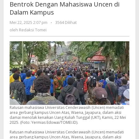
Bentrok Dengan Mahasiswa Uncen di
Dengan
Dalam Kampus
Mahasiswa
Uncen
oleh
Mei 22, 2025 2:07 pm
-
3564 Dilihat
di
Redaksi
oleh
Redaksi Tomei
Dalam
Tomei
Kampus
Ratusan mahasiswa Universitas Cenderawasih (Uncen) memadati
area gerbang kampus Uncen Atas, Waena, Jayapura, dalam aksi
damai menolak kenaikan Uang Kuliah Tunggal (UKT), Kamis, 22 Mei
2025. (Foto: Yermias Edowai/TOMEI.ID).
Ratusan mahasiswa Universitas Cenderawasih (Uncen) memadati
area gerbang kampus Uncen Atas, Waena, Jayapura, dalam aksi