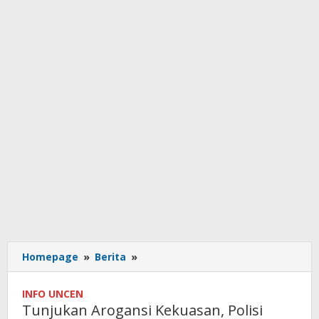
Tunjukan
Homepage
»
Berita
»
Arogansi
Kekuasan,
INFO UNCEN
Polisi
Tunjukan Arogansi Kekuasan, Polisi
Bentrok