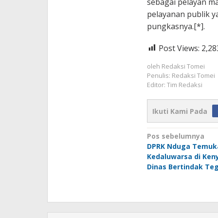
sebagai pelayan ma
pelayanan publik ya
pungkasnya.[*].
Post Views:
2,28
oleh
Redaksi Tomei
Penulis: Redaksi Tomei
Editor: Tim Redaksi
Ikuti Kami Pada
Navigasi
Pos sebelumnya
DPRK Nduga Temuk
pos
Kedaluwarsa di Ken
Dinas Bertindak Te