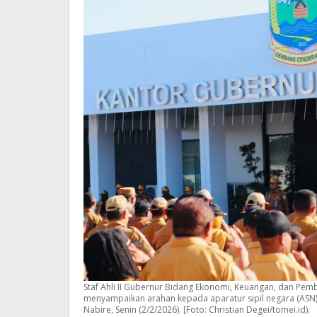
Staf Ahli II Gubernur Bidang Ekonomi, Keuangan, dan P
menyampaikan arahan kepada aparatur sipil negara (ASN)
Nabire, Senin (2/2/2026). [Foto: Christian Degei/tomei.id).