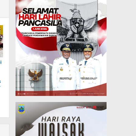
i
s
T