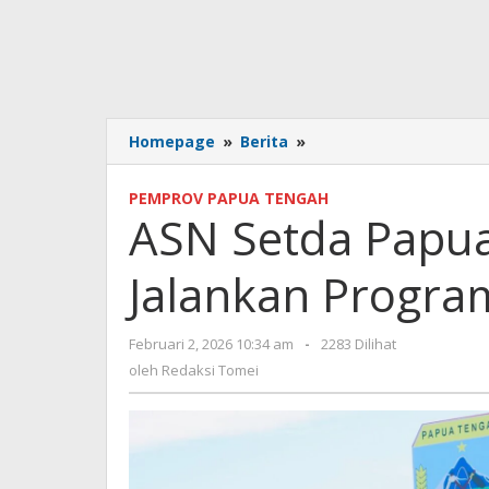
ASN
Homepage
»
Berita
»
Setda
Papua
PEMPROV PAPUA TENGAH
Tengah
ASN Setda Papua
Wajib
Jalankan
Jalankan Progr
Program
Gubernur
dan
oleh
Februari 2, 2026 10:34 am
-
2283 Dilihat
Wagub
Redaksi
oleh
Redaksi Tomei
Tomei