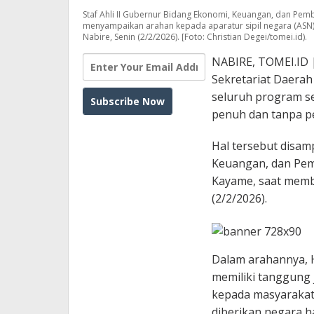
Staf Ahli II Gubernur Bidang Ekonomi, Keuangan, dan P
menyampaikan arahan kepada aparatur sipil negara (ASN)
Nabire, Senin (2/2/2026). [Foto: Christian Degei/tomei.id).
NABIRE, TOMEI.ID |
Sekretariat Daerah
seluruh program se
penuh dan tanpa p
Hal tersebut disam
Keuangan, dan Pe
Kayame, saat membe
(2/2/2026).
Dalam arahannya,
memiliki tanggung 
kepada masyarakat
diberikan negara 