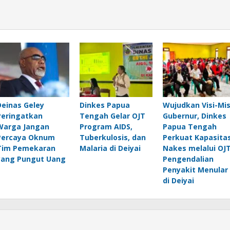
Deinas Geley
Dinkes Papua
Wujudkan Visi-Mis
Peringatkan
Tengah Gelar OJT
Gubernur, Dinkes
Warga Jangan
Program AIDS,
Papua Tengah
Percaya Oknum
Tuberkulosis, dan
Perkuat Kapasita
Tim Pemekaran
Malaria di Deiyai
Nakes melalui OJ
yang Pungut Uang
Pengendalian
Penyakit Menular
di Deiyai