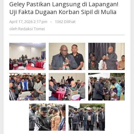
Geley Pastikan Langsung di Lapangan!
Deians
Uji Fakta Dugaan Korban Sipil di Mulia
Geley
Pastikan
oleh
April 17, 2026 2:17 pm
-
1362 Dilihat
Langsung
Redaksi
oleh
Redaksi Tomei
di
Tomei
Lapangan!
Uji
Fakta
Dugaan
Korban
Sipil
di
Mulia