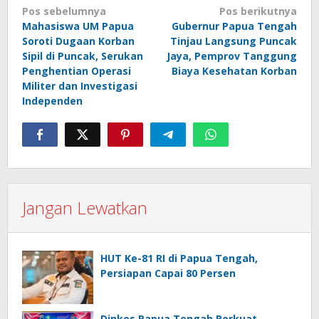
Navigasi
Pos sebelumnya
Pos berikutnya
Mahasiswa UM Papua
Gubernur Papua Tengah
pos
Soroti Dugaan Korban
Tinjau Langsung Puncak
Sipil di Puncak, Serukan
Jaya, Pemprov Tanggung
Penghentian Operasi
Biaya Kesehatan Korban
Militer dan Investigasi
Independen
Jangan Lewatkan
HUT Ke-81 RI di Papua Tengah,
Persiapan Capai 80 Persen
Dinkes Papua Tengah Perkuat