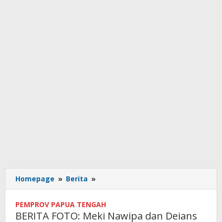
BERITA
Homepage
»
Berita
»
FOTO:
Meki
PEMPROV PAPUA TENGAH
Nawipa
BERITA FOTO: Meki Nawipa dan Deians
dan