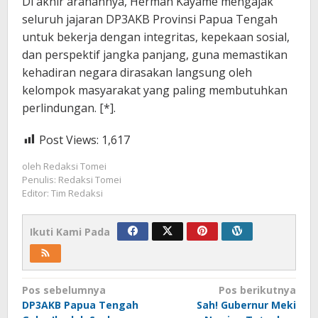
Di akhir arahannya, Herman Kayame mengajak
seluruh jajaran DP3AKB Provinsi Papua Tengah
untuk bekerja dengan integritas, kepekaan sosial,
dan perspektif jangka panjang, guna memastikan
kehadiran negara dirasakan langsung oleh
kelompok masyarakat yang paling membutuhkan
perlindungan. [*].
Post Views:
1,617
oleh
Redaksi Tomei
Penulis: Redaksi Tomei
Editor: Tim Redaksi
Ikuti Kami Pada
Navigasi
Pos sebelumnya
Pos berikutnya
DP3AKB Papua Tengah
Sah! Gubernur Meki
pos