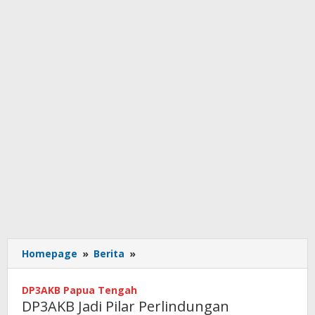
DP3AKB
Homepage
»
Berita
»
Jadi
Pilar
DP3AKB Papua Tengah
Perlindungan
DP3AKB Jadi Pilar Perlindungan
Kelompok