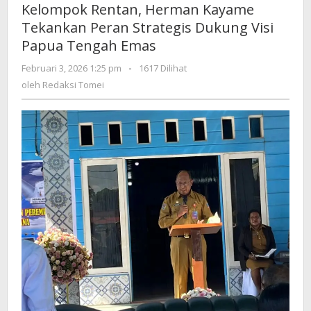
Kelompok Rentan, Herman Kayame
Rentan,
Tekankan Peran Strategis Dukung Visi
Herman
Kayame
Papua Tengah Emas
Tekankan
oleh
Februari 3, 2026 1:25 pm
-
1617 Dilihat
Peran
Redaksi
Strategis
oleh
Redaksi Tomei
Tomei
Dukung
Visi
Papua
Tengah
Emas