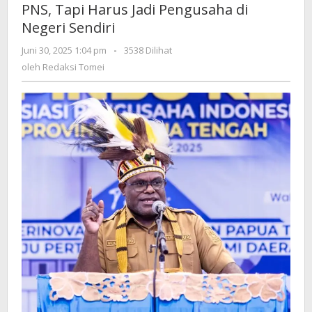
PNS, Tapi Harus Jadi Pengusaha di
Harus
Negeri Sendiri
Jadi
PNS,
oleh
Juni 30, 2025 1:04 pm
-
3538 Dilihat
Tapi
Redaksi
oleh
Redaksi Tomei
Harus
Tomei
Jadi
Pengusaha
di
Negeri
Sendiri