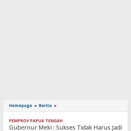
Gubernur
Homepage
»
Berita
»
Meki
:
PEMPROV PAPUA TENGAH
Sukses
Gubernur Meki : Sukses Tidak Harus Jadi
Tidak