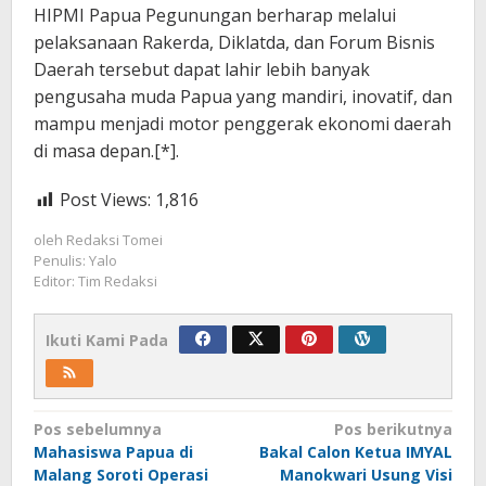
HIPMI Papua Pegunungan berharap melalui
pelaksanaan Rakerda, Diklatda, dan Forum Bisnis
Daerah tersebut dapat lahir lebih banyak
pengusaha muda Papua yang mandiri, inovatif, dan
mampu menjadi motor penggerak ekonomi daerah
di masa depan.[*].
Post Views:
1,816
oleh
Redaksi Tomei
Penulis: Yalo
Editor: Tim Redaksi
Ikuti Kami Pada
Navigasi
Pos sebelumnya
Pos berikutnya
Mahasiswa Papua di
Bakal Calon Ketua IMYAL
pos
Malang Soroti Operasi
Manokwari Usung Visi