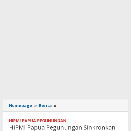
HIPMI
Homepage
»
Berita
»
Papua
Pegunungan
HIPMI PAPUA PEGUNUNGAN
Sinkronkan
HIPMI Papua Pegunungan Sinkronkan
Diklatda