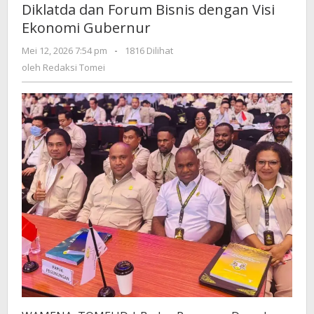
Diklatda dan Forum Bisnis dengan Visi
dan
Ekonomi Gubernur
Forum
Bisnis
oleh
Mei 12, 2026 7:54 pm
-
1816 Dilihat
dengan
Redaksi
oleh
Redaksi Tomei
Visi
Tomei
Ekonomi
Gubernur