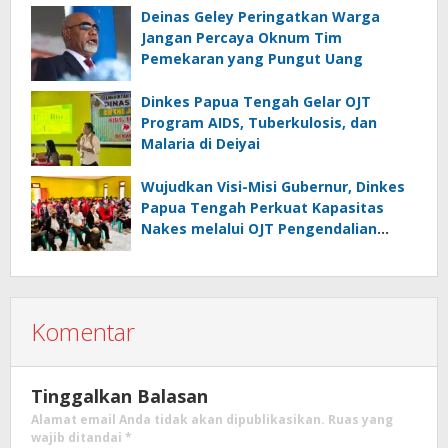
Deinas Geley Peringatkan Warga
Jangan Percaya Oknum Tim
Pemekaran yang Pungut Uang
Dinkes Papua Tengah Gelar OJT
Program AIDS, Tuberkulosis, dan
Malaria di Deiyai
Wujudkan Visi-Misi Gubernur, Dinkes
Papua Tengah Perkuat Kapasitas
Nakes melalui OJT Pengendalian
Penyakit Menular di Deiyai
Komentar
Tinggalkan Balasan
Alamat email Anda tidak akan dipublikasikan.
Ruas yang
wajib ditandai
*