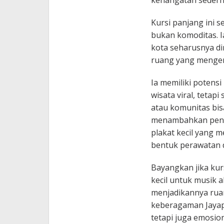
kehangatan sederh
Kursi panjang ini s
bukan komoditas. I
kota seharusnya di
ruang yang menger
Ia memiliki potens
wisata viral, tetap
atau komunitas bi
menambahkan penca
plakat kecil yang 
bentuk perawatan 
Bayangkan jika kur
kecil untuk musik a
menjadikannya rua
keberagaman Jayapu
tetapi juga emosion