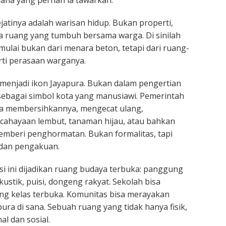
ana yang pernah ia tawarkan.
ejatinya adalah warisan hidup. Bukan properti,
a ruang yang tumbuh bersama warga. Di sinilah
mulai bukan dari menara beton, tetapi dari ruang-
ti perasaan warganya.
i menjadi ikon Jayapura. Bukan dalam pengertian
i sebagai simbol kota yang manusiawi. Pemerintah
sa membersihkannya, mengecat ulang,
hayaan lembut, tanaman hijau, atau bahkan
memberi penghormatan. Bukan formalitas, tapi
dan pengakuan.
si ini dijadikan ruang budaya terbuka: panggung
kustik, puisi, dongeng rakyat. Sekolah bisa
ng kelas terbuka. Komunitas bisa merayakan
ra di sana. Sebuah ruang yang tidak hanya fisik,
al dan sosial.