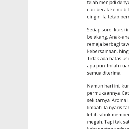
telah menjadi deny
dari becak ke mobi
dingin. Ia tetap be
Setiap sore, kursi i
belakang. Anak-an
remaja berbagi ta
kebersamaan, hingg
Tidak ada batas us
apa pun. Inilah rua
semua diterima.
Namun hari ini, kur
permukaannya. Cat
sekitarnya. Aroma 
limbah. Ia nyaris 
lebih sibuk memper
megah. Tapi tak s