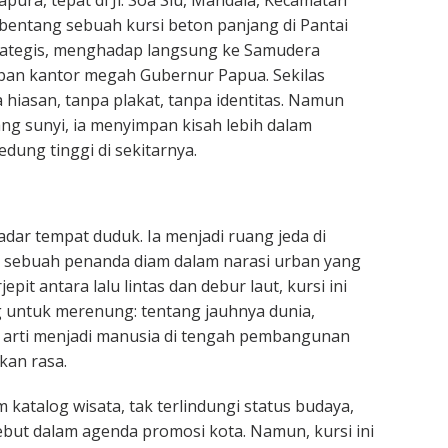
apura, tepat di Jl. Soa Siu, Mandala, Kecamatan
rbentang sebuah kursi beton panjang di Pantai
trategis, menghadap langsung ke Samudera
 depan kantor megah Gubernur Papua. Sekilas
 hiasan, tanpa plakat, tanpa identitas. Namun
ng sunyi, ia menyimpan kisah lebih dalam
dung tinggi di sekitarnya.
adar tempat duduk. Ia menjadi ruang jeda di
, sebuah penanda diam dalam narasi urban yang
epit antara lalu lintas dan debur laut, kursi ini
untuk merenung: tentang jauhnya dunia,
 arti menjadi manusia di tengah pembangunan
kan rasa.
am katalog wisata, tak terlindungi status budaya,
ebut dalam agenda promosi kota. Namun, kursi ini