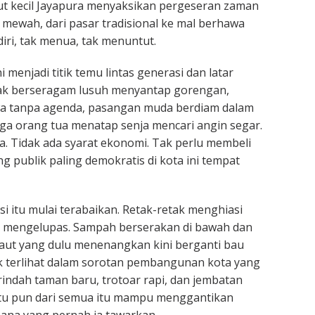
ut kecil Jayapura menyaksikan pergeseran zaman
l mewah, dari pasar tradisional ke mal berhawa
rdiri, tak menua, tak menuntut.
ni menjadi titik temu lintas generasi dan latar
ak berseragam lusuh menyantap gorengan,
wa tanpa agenda, pasangan muda berdiam dalam
a orang tua menatap senja mencari angin segar.
ia. Tidak ada syarat ekonomi. Tak perlu membeli
ng publik paling demokratis di kota ini tempat
si itu mulai terabaikan. Retak-retak menghiasi
 mengelupas. Sampah berserakan di bawah dan
laut yang dulu menenangkan kini berganti bau
tak terlihat dalam sorotan pembangunan kota yang
indah taman baru, trotoar rapi, dan jembatan
atu pun dari semua itu mampu menggantikan