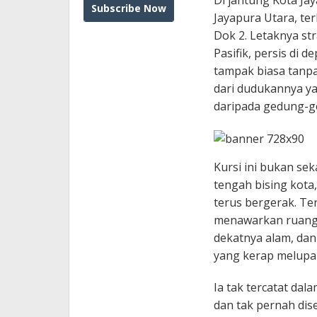
Di jantung Kota Jay
Jayapura Utara, te
Dok 2. Letaknya s
Pasifik, persis di
tampak biasa tanpa
dari dudukannya ya
daripada gedung-ge
Kursi ini bukan sek
tengah bising kota
terus bergerak. Terj
menawarkan ruang 
dekatnya alam, dan
yang kerap melupa
Ia tak tercatat dal
dan tak pernah dis