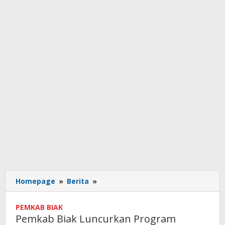
Pemkab
Homepage
»
Berita
»
Biak
Luncurkan
PEMKAB BIAK
Program
Pemkab Biak Luncurkan Program
Pelayanan