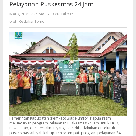
Pelayanan Puskesmas 24 Jam
Puskesmas
24
oleh
Mei 3, 2025 3:34 pm
-
3316 Dilihat
Jam
Redaksi
oleh
Redaksi Tomei
Tomei
Pemerintah Kabupaten (Pemkab) Biak Numfor, Papua resmi
meluncurkan program Pelayanan Puskesmas 24 Jam untuk UGD,
Rawat Inap, dan Persalinan yang akan diberlakukan di seluruh
puskesmas wilayah kabupaten setempat. program pelayanan 24