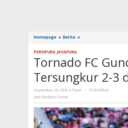
Tornado
Homepage
»
Berita
»
FC
Guncang
PERSIPURA JAYAPURA
Papua,
Tornado FC Gunc
Persipura
Tersungkur
Tersungkur 2-3 d
2-
3
di
oleh
September 28, 2025 6:19 pm
-
3128 Dilihat
Sentani
Redaksi
oleh
Redaksi Tomei
Tomei