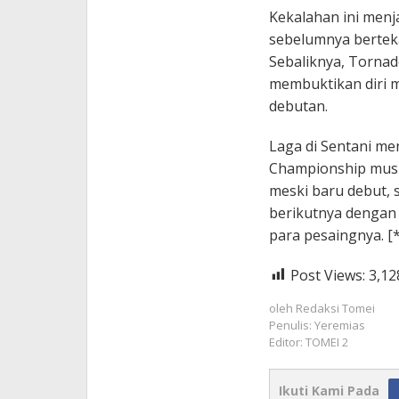
Kekalahan ini menj
sebelumnya bertek
Sebaliknya, Tornad
membuktikan diri m
debutan.
Laga di Sentani me
Championship musi
meski baru debut, 
berikutnya dengan 
para pesaingnya. [*
Post Views:
3,12
oleh
Redaksi Tomei
Penulis: Yeremias
Editor: TOMEI 2
Ikuti Kami Pada