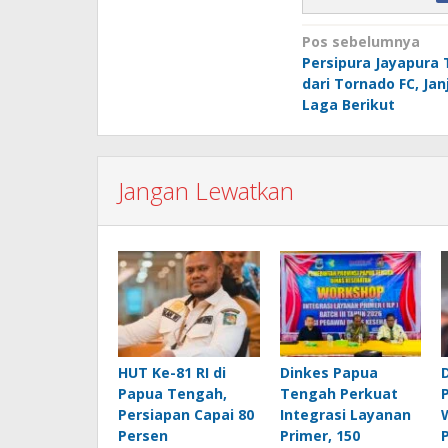
Navigasi
Pos sebelumnya
Persipura Jayapura
pos
dari Tornado FC, Janj
Laga Berikut
Jangan Lewatkan
HUT Ke-81 RI di
Dinkes Papua
Papua Tengah,
Tengah Perkuat
Persiapan Capai 80
Integrasi Layanan
Persen
Primer, 150