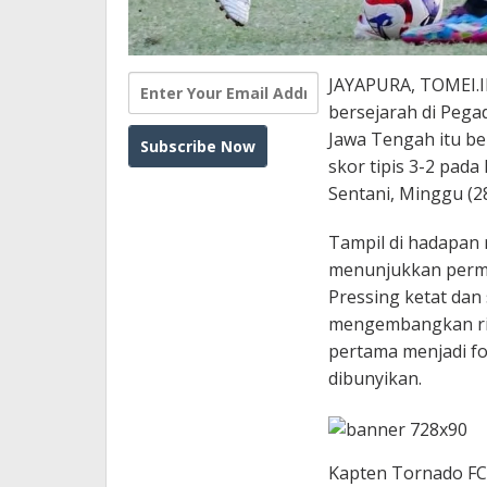
JAYAPURA, TOMEI.I
bersejarah di Pega
Jawa Tengah itu be
skor tipis 3-2 pada
Sentani, Minggu (2
Tampil di hadapan
menunjukkan perma
Pressing ketat dan
mengembangkan ritm
pertama menjadi f
dibunyikan.
Kapten Tornado FC,