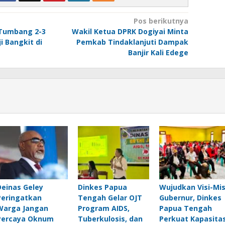
Pos berikutnya
 Tumbang 2-3
Wakil Ketua DPRK Dogiyai Minta
i Bangkit di
Pemkab Tindaklanjuti Dampak
Banjir Kali Edege
Deinas Geley
Dinkes Papua
Wujudkan Visi-Mis
Peringatkan
Tengah Gelar OJT
Gubernur, Dinkes
Warga Jangan
Program AIDS,
Papua Tengah
Percaya Oknum
Tuberkulosis, dan
Perkuat Kapasita