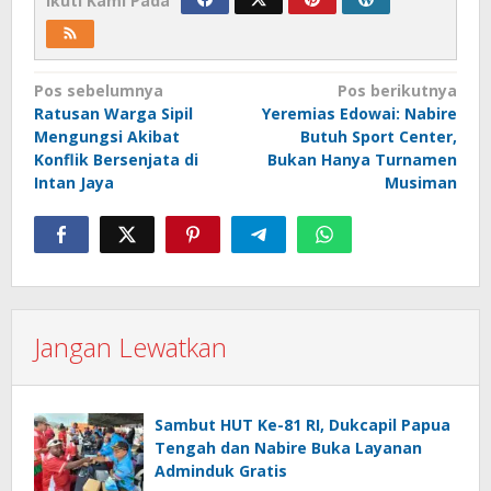
Ikuti Kami Pada
Navigasi
Pos sebelumnya
Pos berikutnya
Ratusan Warga Sipil
Yeremias Edowai: Nabire
pos
Mengungsi Akibat
Butuh Sport Center,
Konflik Bersenjata di
Bukan Hanya Turnamen
Intan Jaya
Musiman
Jangan Lewatkan
Sambut HUT Ke-81 RI, Dukcapil Papua
Tengah dan Nabire Buka Layanan
Adminduk Gratis