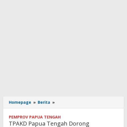
TPAKD
Homepage
»
Berita
»
Papua
Tengah
PEMPROV PAPUA TENGAH
Dorong
TPAKD Papua Tengah Dorong
Ketersediaan