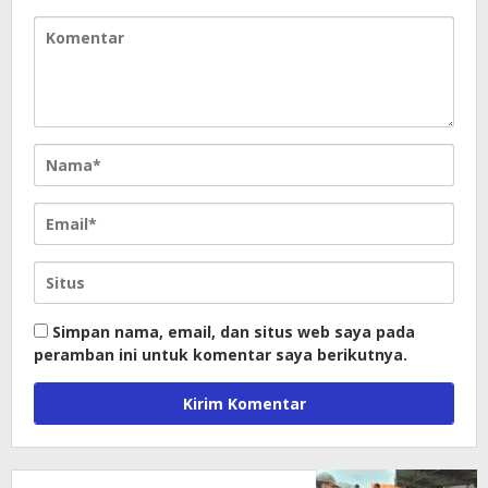
Simpan nama, email, dan situs web saya pada
peramban ini untuk komentar saya berikutnya.