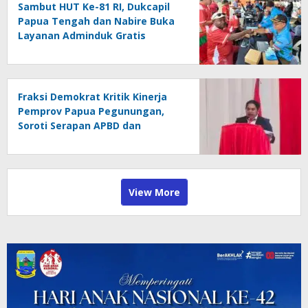
Sambut HUT Ke-81 RI, Dukcapil
Papua Tengah dan Nabire Buka
Layanan Adminduk Gratis
Fraksi Demokrat Kritik Kinerja
Pemprov Papua Pegunungan,
Soroti Serapan APBD dan
Kemiskinan
View More