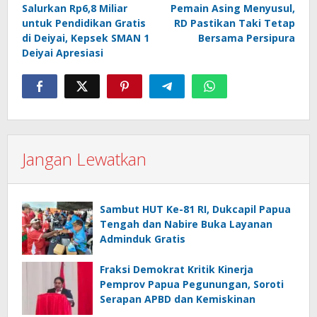
Salurkan Rp6,8 Miliar
Pemain Asing Menyusul,
untuk Pendidikan Gratis
RD Pastikan Taki Tetap
di Deiyai, Kepsek SMAN 1
Bersama Persipura
Deiyai Apresiasi
Jangan Lewatkan
Sambut HUT Ke-81 RI, Dukcapil Papua
Tengah dan Nabire Buka Layanan
Adminduk Gratis
Fraksi Demokrat Kritik Kinerja
Pemprov Papua Pegunungan, Soroti
Serapan APBD dan Kemiskinan