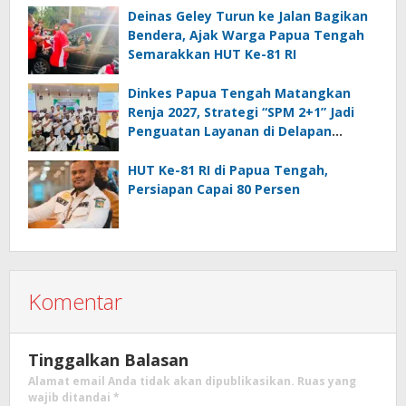
Deinas Geley Turun ke Jalan Bagikan
Bendera, Ajak Warga Papua Tengah
Semarakkan HUT Ke-81 RI
Dinkes Papua Tengah Matangkan
Renja 2027, Strategi “SPM 2+1” Jadi
Penguatan Layanan di Delapan
Kabupaten
HUT Ke-81 RI di Papua Tengah,
Persiapan Capai 80 Persen
Komentar
Tinggalkan Balasan
Alamat email Anda tidak akan dipublikasikan.
Ruas yang
wajib ditandai
*