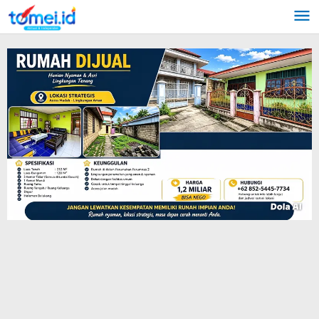
Lewati
ke
konten