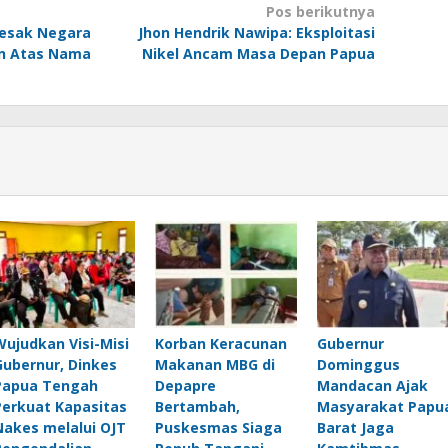
Pos berikutnya
esak Negara
Jhon Hendrik Nawipa: Eksploitasi
an Atas Nama
Nikel Ancam Masa Depan Papua
Wujudkan Visi-Misi
Korban Keracunan
Gubernur
Gubernur, Dinkes
Makanan MBG di
Dominggus
Papua Tengah
Depapre
Mandacan Ajak
Perkuat Kapasitas
Bertambah,
Masyarakat Papu
Nakes melalui OJT
Puskesmas Siaga
Barat Jaga