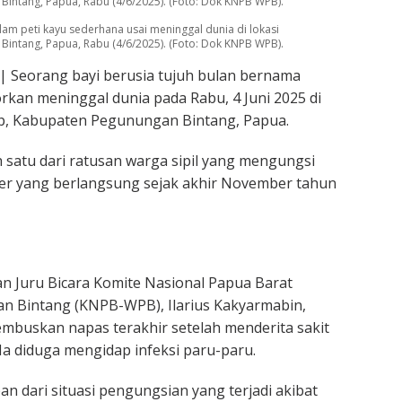
intang, Papua, Rabu (4/6/2025). (Foto: Dok KNPB WPB).
lam peti kayu sederhana usai meninggal dunia di lokasi
intang, Papua, Rabu (4/6/2025). (Foto: Dok KNPB WPB).
| Seorang bayi berusia tujuh bulan bernama
orkan meninggal dunia pada Rabu, 4 Juni 2025 di
op, Kabupaten Pegunungan Bintang, Papua.
 satu dari ratusan warga sipil yang mengungsi
iter yang berlangsung sejak akhir November tahun
n Juru Bicara Komite Nasional Papua Barat
n Bintang (KNPB-WPB), Ilarius Kakyarmabin,
mbuskan napas terakhir setelah menderita sakit
Ia diduga mengidap infeksi paru-paru.
an dari situasi pengungsian yang terjadi akibat