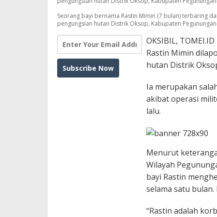
pengungsian hutan Distrik Oksop, Kabupaten Pegunungan B
Seorang bayi bernama Rastin Mimin (7 bulan) terbaring da
pengungsian hutan Distrik Oksop, Kabupaten Pegunungan B
OKSIBIL, TOMEI.ID 
Rastin Mimin dilap
hutan Distrik Oks
Ia merupakan salah
akibat operasi mil
lalu.
Menurut keteranga
Wilayah Pegununga
bayi Rastin menghe
selama satu bulan. 
“Rastin adalah korb