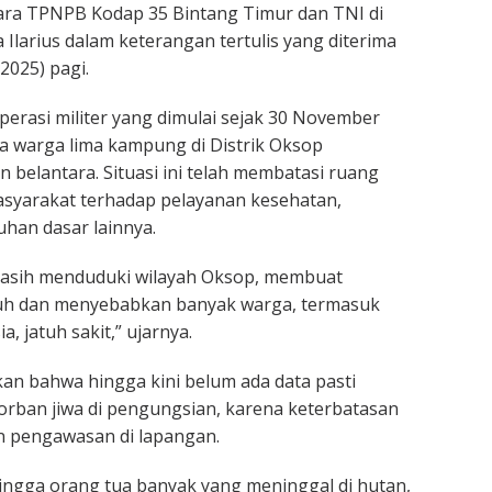
ara TPNPB Kodap 35 Bintang Timur dan TNI di
a Ilarius dalam keterangan tertulis yang diterima
/2025) pagi.
perasi militer yang dimulai sejak 30 November
a warga lima kampung di Distrik Oksop
 belantara. Situasi ini telah membatasi ruang
asyarakat terhadap pelayanan kesehatan,
han dasar lainnya.
masih menduduki wilayah Oksop, membuat
mpuh dan menyebabkan banyak warga, termasuk
, jatuh sakit,” ujarnya.
n bahwa hingga kini belum ada data pasti
rban jiwa di pengungsian, karena keterbatasan
n pengawasan di lapangan.
hingga orang tua banyak yang meninggal di hutan,