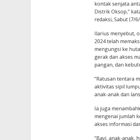
kontak senjata ant
Distrik Oksop,” kat
redaksi, Sabut (7/6
Ilarius menyebut, o
2024 telah memaks
mengungsi ke hutan
gerak dan akses m
pangan, dan kebutu
“Ratusan tentara 
aktivitas sipil lu
anak-anak dan lansia
Ia juga menambahka
mengenai jumlah ko
akses informasi da
“Bayi, anak-anak, 