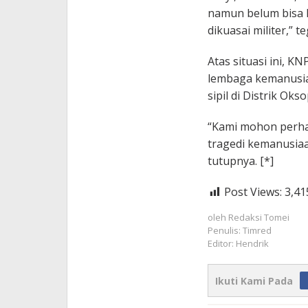
namun belum bisa k
dikuasai militer,” te
Atas situasi ini, 
lembaga kemanusia
sipil di Distrik Ok
“Kami mohon perha
tragedi kemanusiaa
tutupnya. [*]
Post Views:
3,41
oleh
Redaksi Tomei
Penulis: Timred
Editor: Hendrik
Ikuti Kami Pada